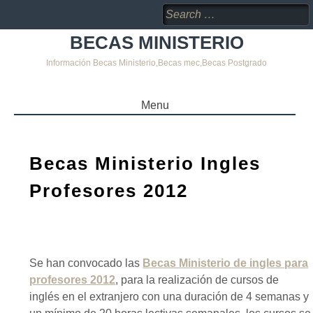
Search
for:
BECAS MINISTERIO
Información Becas Ministerio,Becas mec,Becas Postgrado
Menu
SKIP
TO
CONTENT
Becas Ministerio Ingles
Profesores 2012
Se han convocado las
Becas Ministerio de ingles para
profesores 2012
, para la realización de cursos de
inglés en el extranjero con una duración de 4 semanas y