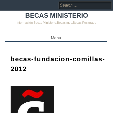
Search
for:
BECAS MINISTERIO
Información Becas Ministerio,Becas mec,Becas Postgrado
Menu
SKIP
TO
CONTENT
becas-fundacion-comillas-
2012