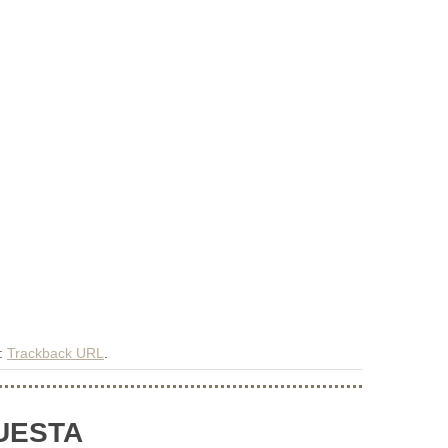
k:
Trackback URL
.
UESTA