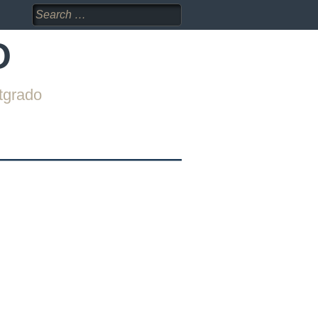
Search
for:
O
tgrado