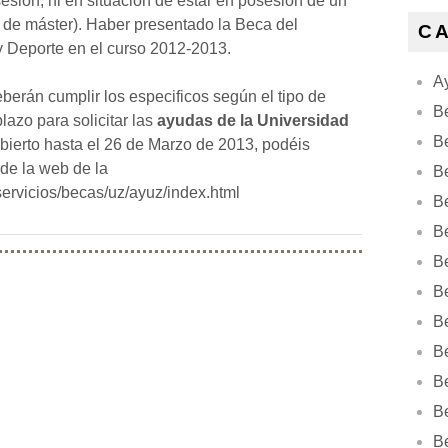
sión, ni en situación de estar en posesión de un
ios de máster). Haber presentado la Beca del
C
 y Deporte en el curso 2012-2013.
Ay
berán cumplir los especificos según el tipo de
B
plazo para solicitar las
ayudas de la Universidad
B
bierto hasta el 26 de Marzo de 2013, podéis
sde la web de la
B
/servicios/becas/uz/ayuz/index.html
Be
B
B
B
B
B
B
B
B