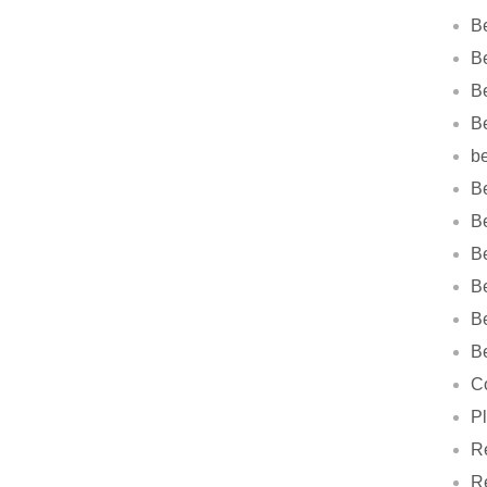
B
Be
B
B
b
Be
B
B
B
B
B
Co
Pl
Re
R