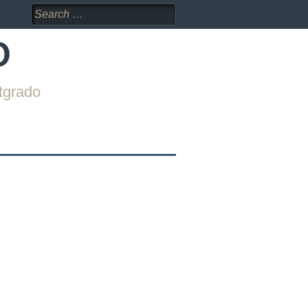
Search
for:
O
tgrado