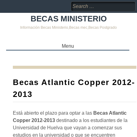
Search
for:
BECAS MINISTERIO
Información Becas Ministerio,Becas mec,Becas Postgrado
Menu
SKIP
TO
CONTENT
Becas Atlantic Copper 2012-
2013
Está abierto el plazo para optar a las
Becas Atlantic
Copper 2012-2013
destinado a los estudiantes de la
Universidad de Huelva que vayan a comenzar sus
estudios en la universidad o que se encuentren