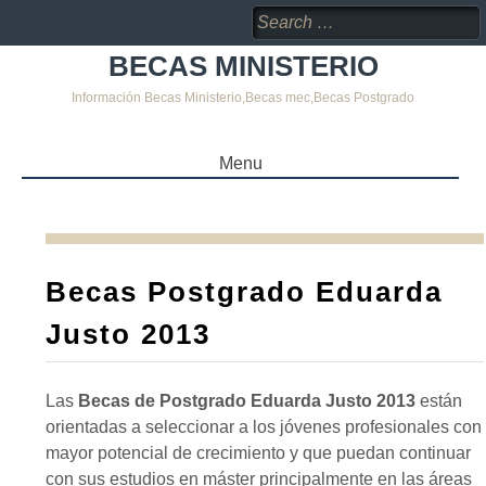
Search
for:
BECAS MINISTERIO
Información Becas Ministerio,Becas mec,Becas Postgrado
Menu
SKIP
TO
CONTENT
Becas Postgrado Eduarda
Justo 2013
Las
Becas de Postgrado Eduarda Justo 2013
están
orientadas a seleccionar a los jóvenes profesionales con
mayor potencial de crecimiento y que puedan continuar
con sus estudios en máster principalmente en las áreas