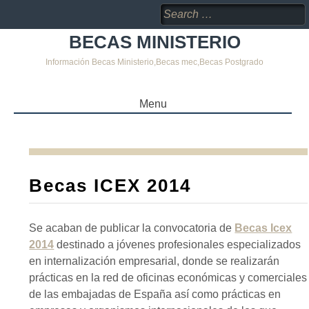
Search
for:
BECAS MINISTERIO
Información Becas Ministerio,Becas mec,Becas Postgrado
Menu
SKIP
TO
CONTENT
Becas ICEX 2014
Se acaban de publicar la convocatoria de
Becas Icex
2014
destinado a jóvenes profesionales especializados
en internalización empresarial, donde se realizarán
prácticas en la red de oficinas económicas y comerciales
de las embajadas de España así como prácticas en