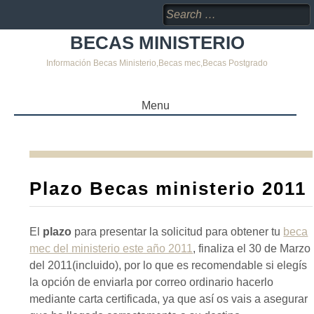
Search
for:
BECAS MINISTERIO
Información Becas Ministerio,Becas mec,Becas Postgrado
Menu
SKIP
TO
CONTENT
Plazo Becas ministerio 2011
El
plazo
para presentar la solicitud para obtener tu
beca
mec del ministerio este año 2011
, finaliza el 30 de Marzo
del 2011(incluido), por lo que es recomendable si elegís
la opción de enviarla por correo ordinario hacerlo
mediante carta certificada, ya que así os vais a asegurar