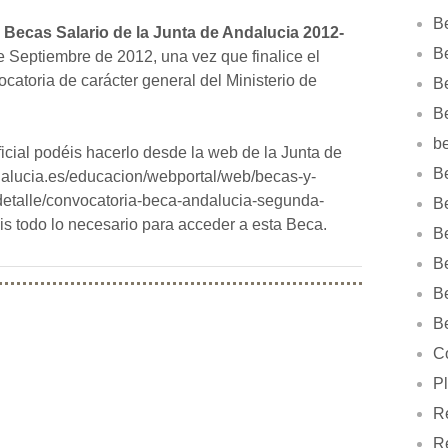
B
 Becas Salario de la Junta de Andalucia 2012-
Be
e Septiembre de 2012, una vez que finalice el
catoria de carácter general del Ministerio de
B
B
b
icial podéis hacerlo desde la web de la Junta de
Be
dalucia.es/educacion/webportal/web/becas-y-
etalle/convocatoria-beca-andalucia-segunda-
B
is todo lo necesario para acceder a esta Beca.
B
B
B
B
Co
Pl
Re
R