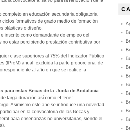
liza la convocatoria, salvo para la renovación de la
C
so completo en educación secundaria obligatoria
 o ciclos formativos de grado medio de formación
Ay
es plásticas o diseño.
B
e inscrito como demandante de empleo del
B
no estar percibiendo prestación contributiva por
B
uier clase superiores al 75% del Indicador Público
Be
es (IPreM) anual, excluida la parte proporcional de
B
correspondiente al año en que se realice la
B
B
s para estas Becas de la Junta de Andalucia
B
 de larga duración así como el tener
B
cargo. Asimismo este año se introduce una novedad
B
 participar en la convocatoria de las Becas y
neral para enseñanzas no universitarias, siendo el
B
00.
B