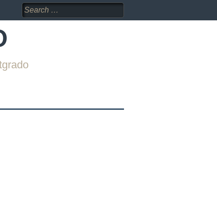
Search
for:
O
tgrado