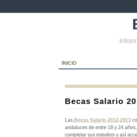
Infor
SKIP
INICIO
TO
CONTENT
Becas Salario 2
Las
Becas Salario 2012-2013
co
andaluces de entre 18 y 24 años
completar sus estudios y así acc