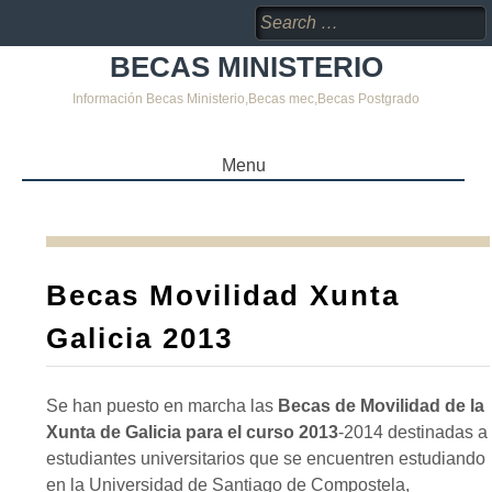
Search
for:
BECAS MINISTERIO
Información Becas Ministerio,Becas mec,Becas Postgrado
Menu
SKIP
TO
CONTENT
Becas Movilidad Xunta
Galicia 2013
Se han puesto en marcha las
Becas de Movilidad de la
Xunta de Galicia para el curso 2013
-2014 destinadas a
estudiantes universitarios que se encuentren estudiando
en la Universidad de Santiago de Compostela,