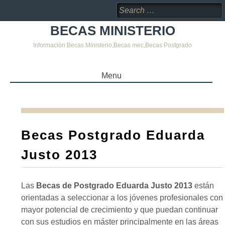
Search
for:
BECAS MINISTERIO
Información Becas Ministerio,Becas mec,Becas Postgrado
Menu
SKIP
TO
CONTENT
Becas Postgrado Eduarda
Justo 2013
Las
Becas de Postgrado Eduarda Justo 2013
están
orientadas a seleccionar a los jóvenes profesionales con
mayor potencial de crecimiento y que puedan continuar
con sus estudios en máster principalmente en las áreas