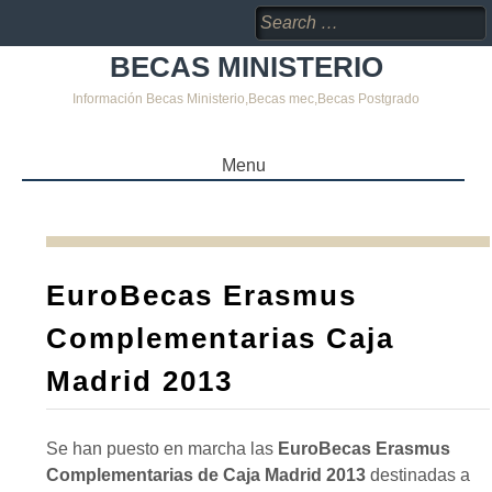
Search
for:
BECAS MINISTERIO
Información Becas Ministerio,Becas mec,Becas Postgrado
Menu
SKIP
TO
CONTENT
EuroBecas Erasmus
Complementarias Caja
Madrid 2013
Se han puesto en marcha las
EuroBecas Erasmus
Complementarias de Caja Madrid 2013
destinadas a