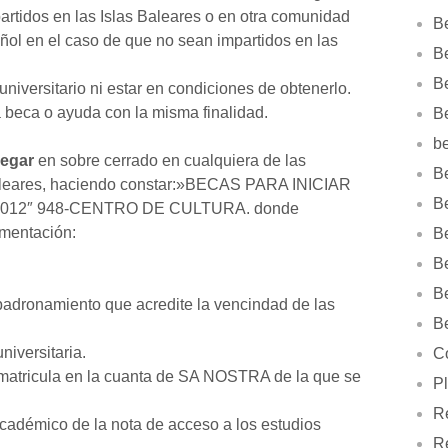
artidos en las Islas Baleares o en otra comunidad
B
ol en el caso de que no sean impartidos en las
Be
B
 universitario ni estar en condiciones de obtenerlo.
 beca o ayuda con la misma finalidad.
B
b
regar
en sobre cerrado en cualquiera de las
Be
aleares, haciendo constar:»BECAS PARA INICIAR
B
012″ 948-CENTRO DE CULTURA. donde
umentación:
B
B
B
mpadronamiento que acredite la vencindad de las
B
niversitaria.
Co
 matricula en la cuanta de SA NOSTRA de la que se
Pl
Re
académico de la nota de acceso a los estudios
R