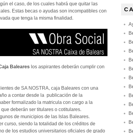
ún el caso, de los cuales habrá que quitar las
C
cales. Estas becas o ayudas son incompatibles con
ivada que tenga la misma finalidad.
Ay
B
B
B
Be
Caja Baleares
los aspirantes deberán cumplir con
B
B
B
 clientes de SA NOSTRA, caja Baleares con una
ño a contar desde la publicación de la
B
aber formalizado la matricula con cargo a la
B
e deberán ser titulares o cotitulares.
B
unos de municipios de las Islas Baleares.
B
r curso, siendo la totalidad de los créditos de
o de los estudios universitarios oficiales de grado
B