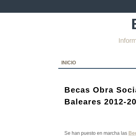
Infor
SKIP
INICIO
TO
CONTENT
Becas Obra Soci
Baleares 2012-2
Se han puesto en marcha las
Bec