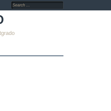
Search
for:
O
tgrado