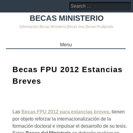
Search
for:
BECAS MINISTERIO
Información Becas Ministerio,Becas mec,Becas Postgrado
Menu
SKIP
TO
CONTENT
Becas FPU 2012 Estancias
Breves
Las
Becas FPU 2012 para estancias breves
, tienen
por objeto reforzar la internacionalización de la
formación doctoral e impulsar el desarrollo de su tesis.